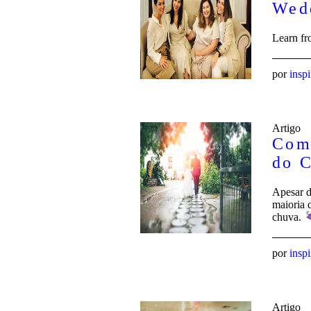
Wed
Learn fr
por
insp
Artigo
Como
do 
Apesar d
maioria 
chuva.
por
insp
Artigo