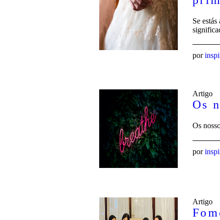
Se estás
signific
por
insp
Artigo
Os 
Os nosso
por
insp
Artigo
Fomo