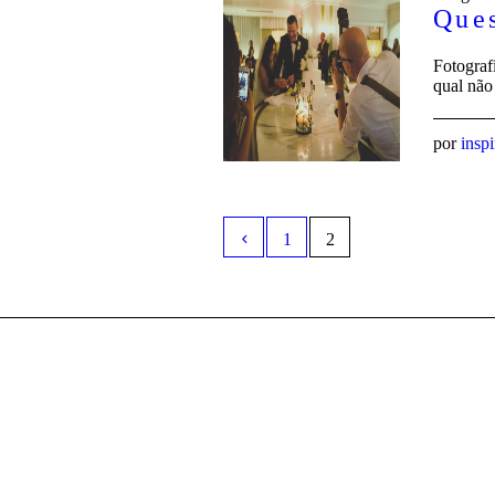
Ques
Fotograf
qual não
por
insp
1
2