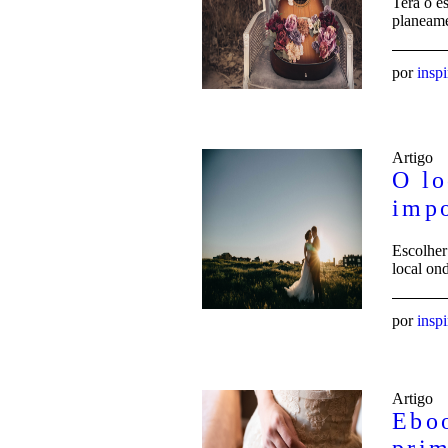
Terá o e
planeame
por
insp
Artigo
O lo
impo
Escolher
local on
por
insp
Artigo
Eboo
prim