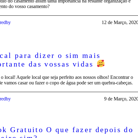
stilo do casamento assim tanta importância na restante organização e
nto do vosso casamento?
iredby
12 de Março, 202
cal para dizer o sim mais
rtante das vossas vidas
 o local! Aquele local que seja perfeito aos nossos olhos! Encontrar o
de vamos casar ou fazer o copo de água pode ser um quebra-cabeças.
iredby
9 de Março, 202
k Gratuito O que fazer depois do
eiro sim?