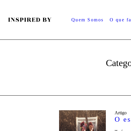
Quem Somos
O que f
Categ
Artigo
O es