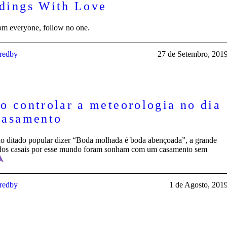
dings With Love
om everyone, follow no one.
iredby
27 de Setembro, 201
 controlar a meteorologia no dia
Casamento
o ditado popular dizer “Boda molhada é boda abençoada”, a grande
dos casais por esse mundo foram sonham com um casamento sem
iredby
1 de Agosto, 201