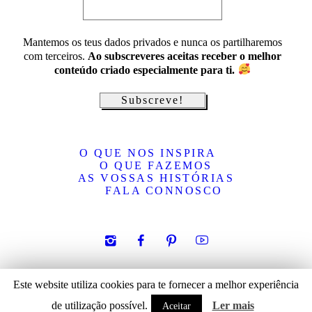
Mantemos os teus dados privados e nunca os partilharemos
com terceiros.
Ao subscreveres aceitas receber o melhor
conteúdo criado especialmente para ti.
O QUE NOS INSPIRA
O QUE FAZEMOS
AS VOSSAS HISTÓRIAS
FALA CONNOSCO
Política de privacidade
/ © 2019 Inspired By. All rights reserved.
Este website utiliza cookies para te fornecer a melhor experiência
de utilização possível.
Ler mais
Aceitar