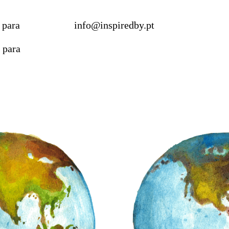
 para
info@inspiredby.pt
 para