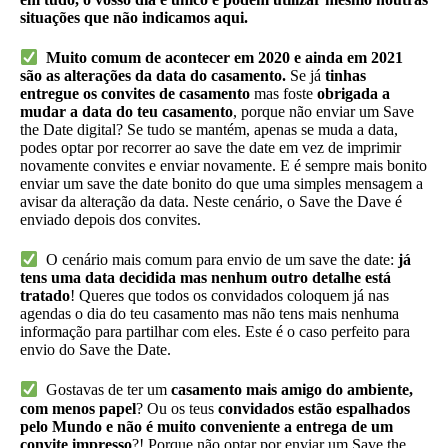
situações que não indicamos aqui.
Muito comum de acontecer em 2020 e ainda em 2021
são as alterações da data do casamento.
Se já
tinhas
entregue os convites de casamento
mas foste
obrigada a
mudar a data do teu casamento
, porque não enviar um Save
the Date digital? Se tudo se mantém, apenas se muda a data,
podes optar por recorrer ao save the date em vez de imprimir
novamente convites e enviar novamente. E é sempre mais bonito
enviar um save the date bonito do que uma simples mensagem a
avisar da alteração da data. Neste cenário, o Save the Dave é
enviado depois dos convites.
O cenário mais comum para envio de um save the date:
já
tens uma data decidida mas nenhum outro detalhe está
tratado
! Queres que todos os convidados coloquem já nas
agendas o dia do teu casamento mas não tens mais nenhuma
informação para partilhar com eles. Este é o caso perfeito para
envio do Save the Date.
Gostavas de ter um
casamento mais amigo do ambiente,
com menos papel
? Ou os teus
convidados estão espalhados
pelo Mundo e não é muito conveniente a entrega de um
convite impresso
?! Porque não optar por enviar um Save the