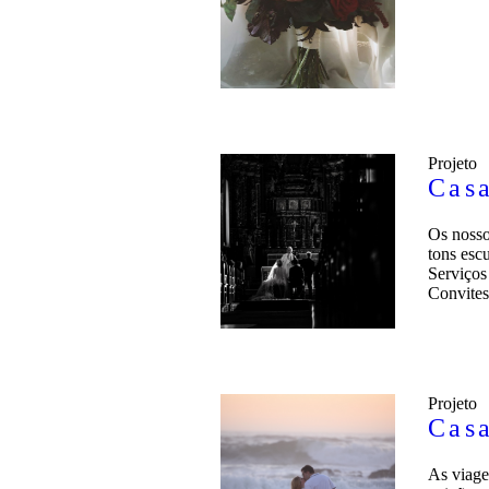
Projeto
Cas
Os nosso
tons esc
Serviços
Convite
Projeto
Cas
As viage