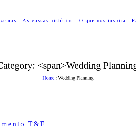
azemos
As vossas histórias
O que nos inspira
F
 Category: <span>Wedding Plannin
Home
:
Wedding Planning
amento T&F