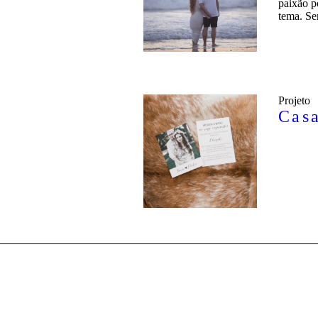
paixão p
tema. Se
Projeto
Cas