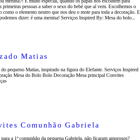
u menina?! É muito especial, quando os papás nos escolhem para
s primeiras pessoas a saber o sexo do bebé que aí vem. Escolhemos o
o como o elemento neutro que nos deu o mote para toda a decoração. E
 podemos dizer: é uma menina! Serviços Inspired By: Mesa do bolo...
zado Matias
 do pequeno Matias, inspirado na figura do Elefante. Serviços Inspired
ração Mesa do Bolo Bolo Decoração Mesa principal Convites
ças
vites Comunhão Gabriela
 para a 1ª comunhão da pequena Gabriela, não ficaram amorosos?