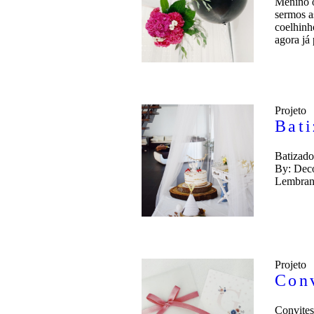
Menino o
sermos a
coelhinh
agora já
Projeto
Bati
Batizado
By: Deco
Lembran
Projeto
Con
Convites